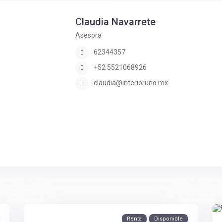
Claudia Navarrete
Asesora
62344357
+52 5521068926
claudia@interioruno.mx
Renta
Disponible