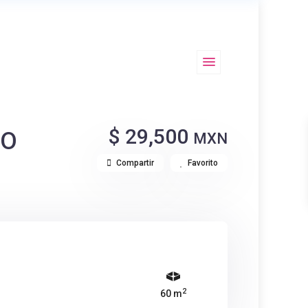
$ 29,500
DO
MXN
Compartir
Favorito
2
60 m