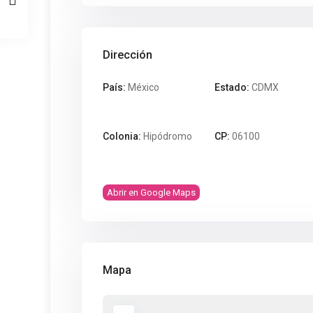
Dirección
País:
México
Estado:
CDMX
Colonia:
Hipódromo
CP:
06100
Abrir en Google Maps
Mapa