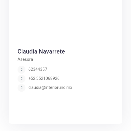
Claudia Navarrete
Asesora
62344357
+52 5521068926
claudia@interioruno.mx