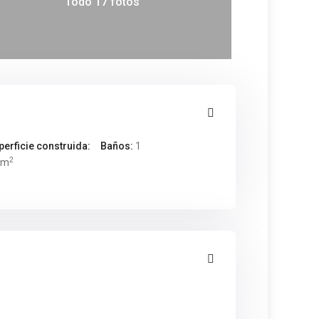
Todo 17 fotos
perficie construida:
Baños:
1
2
 m