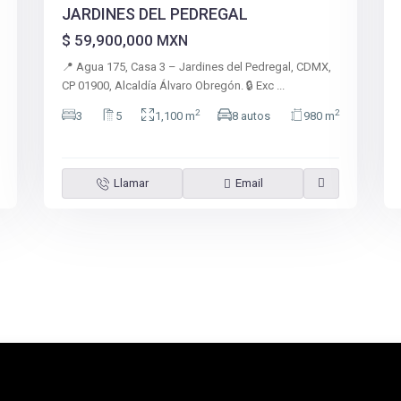
JARDINES DEL PEDREGAL
$ 59,900,000
MXN
📍 Agua 175, Casa 3 – Jardines del Pedregal, CDMX,
CP 01900, Alcaldía Álvaro Obregón. 🔒 Exc
...
2
2
3
5
1,100 m
8 autos
980 m
Llamar
Email