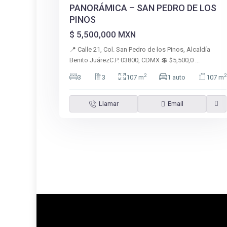
PANORÁMICA – SAN PEDRO DE LOS
PINOS
$ 5,500,000
MXN
📍 Calle 21, Col. San Pedro de los Pinos, Alcaldía
Benito JuárezC.P. 03800, CDMX 💲 $5,500,0
...
2
2
3
3
107 m
1 auto
107 m
Llamar
Email