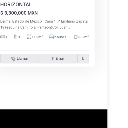
HORIZONTAL
$ 3,300,000
MXN
Lerma, Estado de México · Casa 1 📍 Emiliano Zapata
19 (esquina Camino al Panteón)Col. Juár
...
2
2
3
3
115 m
2 autos
230 m
Llamar
Email