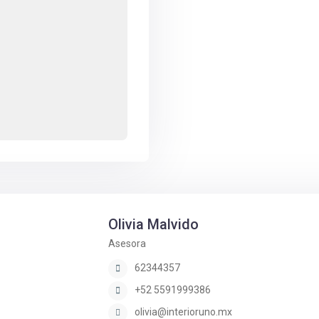
Olivia Malvido
Asesora
62344357
+52 5591999386
olivia@interioruno.mx