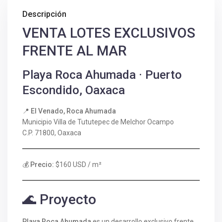
Descripción
VENTA LOTES EXCLUSIVOS
FRENTE AL MAR
Playa Roca Ahumada · Puerto
Escondido, Oaxaca
📍
El Venado, Roca Ahumada
Municipio Villa de Tututepec de Melchor Ocampo
C.P. 71800, Oaxaca
💰
Precio:
$160 USD / m²
🌊 Proyecto
Playa Roca Ahumada
es un desarrollo exclusivo frente