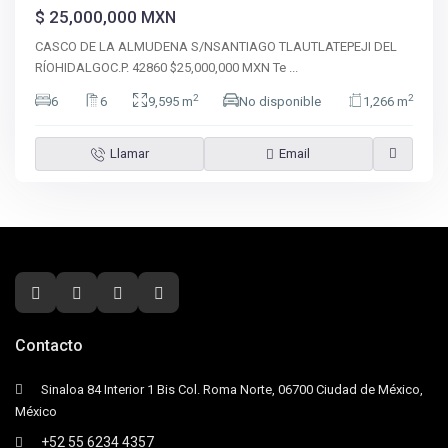
$ 25,000,000
MXN
CASCO DE LA ALMUDENA S/NSANTIAGO TLAUTLATEPEJI DEL
RÍOHIDALGOC.P. 42860 $25,000,000 MXN Te
...
2
2
6
6
9,595 m
No disponible
1,266 m
Llamar
Email
Contacto
Sinaloa 84 Interior 1 Bis Col. Roma Norte, 06700 Ciudad de México,
México
+52 55 6234 4357