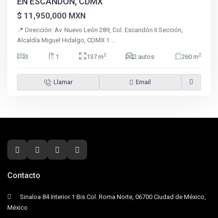
EN ESCANDÓN, CDMX
$ 11,950,000
MXN
📍 Dirección: Av. Nuevo León 289, Col. Escandón II Sección,
Alcaldía Miguel Hidalgo, CDMX 1
...
2
2
3
1
137 m
2 autos
260 m
Llamar
Email
Contacto
Sinaloa 84 Interior 1 Bis Col. Roma Norte, 06700 Ciudad de México,
México