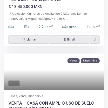
$ 18,450,000
MXN
📍 Ubicación:Cumbres de Acultzingo 242Colonia Lomas
AltasAlcaldía Miguel HidalgoCP 11950, C
...
2
2
3
4
337 m
3 autos
329 m
Llamar
Email
Venta
Disponible
Casas
,
Venta
,
Disponible
VENTA – CASA CON AMPLIO USO DE SUELO