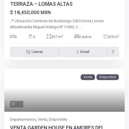
TERRAZA – LOMAS ALTAS
$ 18,450,000
MXN
📍 Ubicación:Cumbres de Acultzingo 242Colonia Lomas
AltasAlcaldía Miguel HidalgoCP 11950, C
...
2
2
3
4
337 m
3 autos
329 m
Llamar
Email
Venta
Disponible
Departamentos
,
Venta
,
Disponible
VENTA GARDEN HOUSE EN AMORES DEL