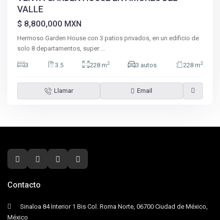
VALLE
$ 8,800,000
MXN
Hermoso Garden House con 3 patios privados, en un edificio de
solo 8 departamentos, super
...
2
2
3
3.5
228 m
3 autos
228 m
Llamar
Email
Contacto
Sinaloa 84 Interior 1 Bis Col. Roma Norte, 06700 Ciudad de México,
México