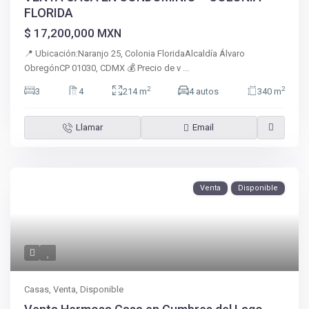
FLORIDA
$ 17,200,000
MXN
📍 Ubicación:Naranjo 25, Colonia FloridaAlcaldía Álvaro
ObregónCP 01030, CDMX 💰 Precio de v
...
2
2
3
4
214 m
4 autos
340 m
Llamar
Email
Venta
Disponible
Casas
,
Venta
,
Disponible