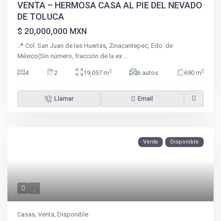
VENTA – HERMOSA CASA AL PIE DEL NEVADO
DE TOLUCA
$ 20,000,000
MXN
📍 Col. San Juan de las Huertas, Zinacantepec, Edo. de
México(Sin número, fracción de la ex
...
2
2
4
2
19,057 m
6 autos
690 m
Llamar
Email
Venta
Disponible
Casas
,
Venta
,
Disponible