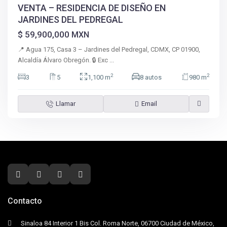
VENTA – RESIDENCIA DE DISEÑO EN
JARDINES DEL PEDREGAL
$ 59,900,000
MXN
📍 Agua 175, Casa 3 – Jardines del Pedregal, CDMX, CP 01900,
Alcaldía Álvaro Obregón. 🔒 Exc
...
2
2
3
5
1,100 m
8 autos
980 m
Llamar
Email
Contacto
Sinaloa 84 Interior 1 Bis Col. Roma Norte, 06700 Ciudad de México,