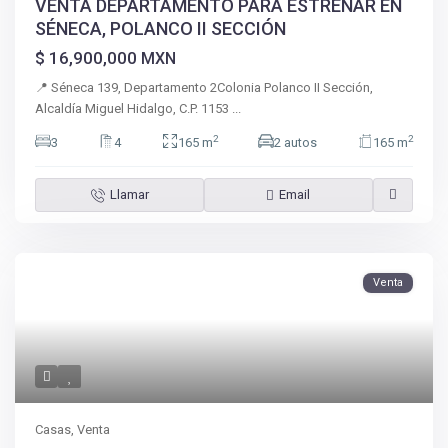
VENTA DEPARTAMENTO PARA ESTRENAR EN
SÉNECA, POLANCO II SECCIÓN
$ 16,900,000
MXN
📍 Séneca 139, Departamento 2Colonia Polanco II Sección,
Alcaldía Miguel Hidalgo, C.P. 1153
...
2
2
3
4
165 m
2 autos
165 m
Llamar
Email
Venta
Casas
,
Venta