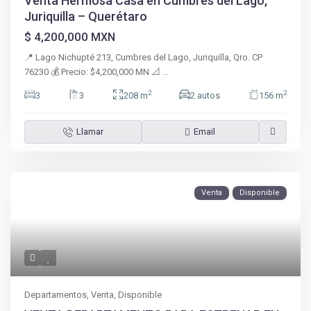
Venta Hermosa Casa en Cumbres del Lago,
Juriquilla – Querétaro
$ 4,200,000
MXN
📍 Lago Nichupté 213, Cumbres del Lago, Juriquilla, Qro. CP
76230 💰 Precio: $4,200,000 MN 📐
...
2
2
3
3
208 m
2 autos
156 m
Llamar
Email
Venta
Disponible
Departamentos
,
Venta
,
Disponible