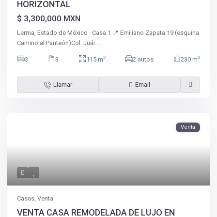
HORIZONTAL
$ 3,300,000
MXN
Lerma, Estado de México · Casa 1 📍 Emiliano Zapata 19 (esquina
Camino al Panteón)Col. Juár
...
2
2
3
3
115 m
2 autos
230 m
Llamar
Email
Venta
Casas
,
Venta
VENTA CASA REMODELADA DE LUJO EN