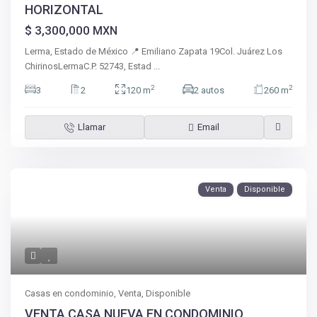
HORIZONTAL
$ 3,300,000
MXN
Lerma, Estado de México 📍 Emiliano Zapata 19Col. Juárez Los
ChirinosLermaC.P. 52743, Estad
...
2
2
3
2
120 m
2 autos
260 m
Llamar
Email
Venta
Disponible
Casas en condominio
,
Venta
,
Disponible
VENTA CASA NUEVA EN CONDOMINIO