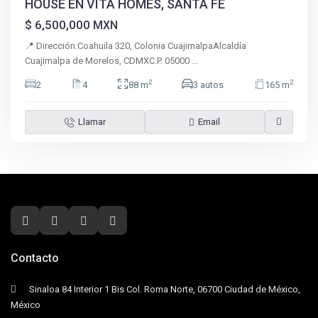
HOUSE EN VITA HOMES, SANTA FE
$ 6,500,000
MXN
📍 Dirección:Coahuila 320, Colonia CuajimalpaAlcaldía
Cuajimalpa de Morelos, CDMXC.P. 05000
...
2
2
2
4
88 m
3 autos
165 m
Llamar
Email
Contacto
Sinaloa 84 Interior 1 Bis Col. Roma Norte, 06700 Ciudad de México,
México