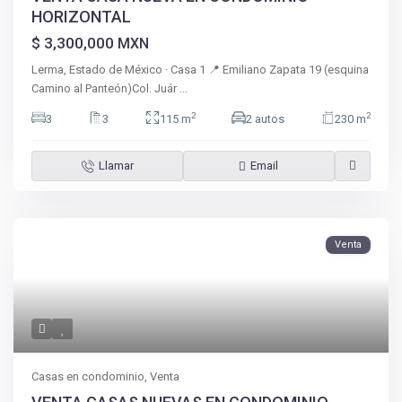
HORIZONTAL
$ 3,300,000
MXN
Lerma, Estado de México · Casa 1 📍 Emiliano Zapata 19 (esquina
Camino al Panteón)Col. Juár
...
2
2
3
3
115 m
2 autos
230 m
Llamar
Email
Venta
Casas en condominio
,
Venta