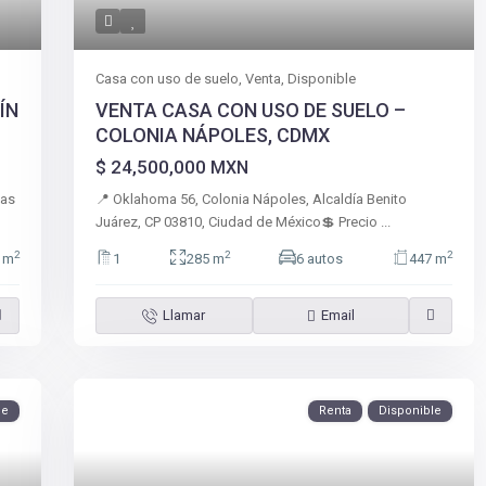
Casa con uso de suelo
,
Venta
,
Disponible
ÍN
VENTA CASA CON USO DE SUELO –
COLONIA NÁPOLES, CDMX
$ 24,500,000
MXN
mas
📍 Oklahoma 56, Colonia Nápoles, Alcaldía Benito
Juárez, CP 03810, Ciudad de México💲 Precio
...
2
2
2
 m
1
285 m
6 autos
447 m
Llamar
Email
le
Renta
Disponible