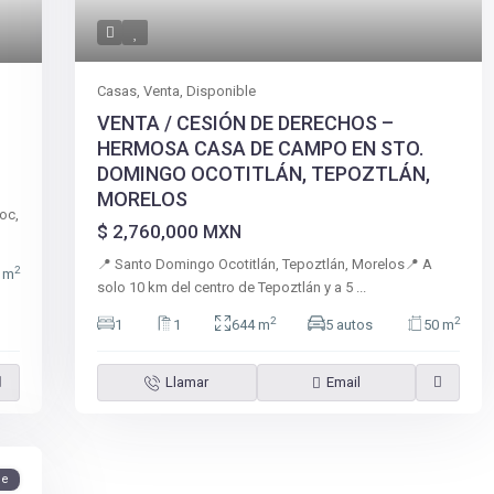
Casas
,
Venta
,
Disponible
VENTA / CESIÓN DE DERECHOS –
HERMOSA CASA DE CAMPO EN STO.
DOMINGO OCOTITLÁN, TEPOZTLÁN,
MORELOS
oc,
$ 2,760,000
MXN
📍 Santo Domingo Ocotitlán, Tepoztlán, Morelos📍 A
2
 m
solo 10 km del centro de Tepoztlán y a 5
...
2
2
1
1
644 m
5 autos
50 m
Llamar
Email
le