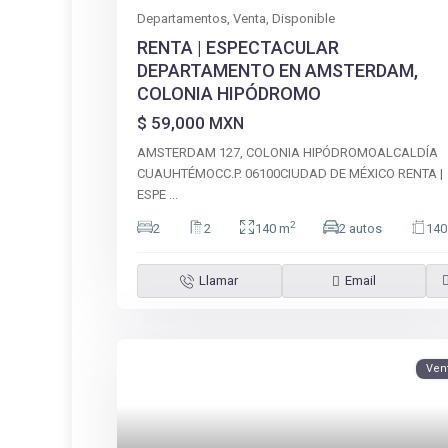
Departamentos
,
Venta
,
Disponible
RENTA | ESPECTACULAR
DEPARTAMENTO EN AMSTERDAM,
COLONIA HIPÓDROMO
$ 59,000
MXN
AMSTERDAM 127, COLONIA HIPÓDROMOALCALDÍA
CUAUHTÉMOCC.P. 06100CIUDAD DE MÉXICO RENTA |
ESPE
...
2
2
2
140 m
2 autos
140
Llamar
Email
Ven