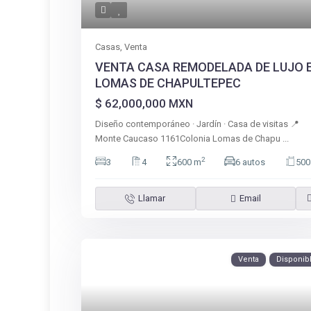
Casas
,
Venta
VENTA CASA REMODELADA DE LUJO 
LOMAS DE CHAPULTEPEC
$ 62,000,000
MXN
Diseño contemporáneo · Jardín · Casa de visitas 📍
Monte Caucaso 1161Colonia Lomas de Chapu
...
2
3
4
600 m
6 autos
500
Llamar
Email
Venta
Disponib