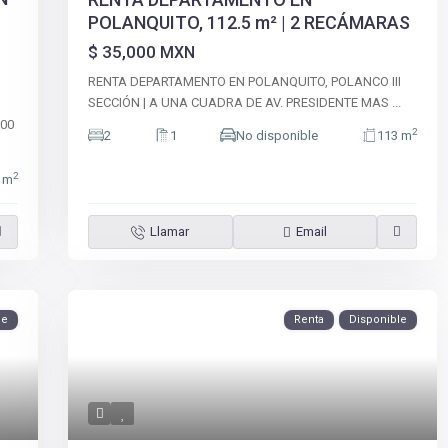
POLANQUITO, 112.5 m² | 2 RECÁMARAS
$ 35,000
MXN
RENTA DEPARTAMENTO EN POLANQUITO, POLANCO III
SECCIÓN | A UNA CUADRA DE AV. PRESIDENTE MAS
...
000
2
2
1
No disponible
113 m
2
6 m
Llamar
Email
le
Renta
Disponible