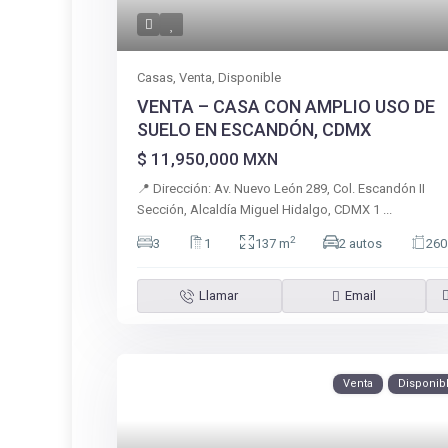
Casas
,
Venta
,
Disponible
VENTA – CASA CON AMPLIO USO DE
SUELO EN ESCANDÓN, CDMX
$ 11,950,000
MXN
📍 Dirección: Av. Nuevo León 289, Col. Escandón II
Sección, Alcaldía Miguel Hidalgo, CDMX 1
...
2
3
1
137 m
2 autos
260
Llamar
Email
Venta
Disponib