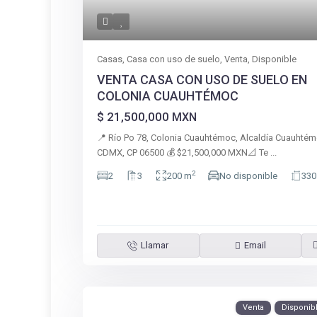
Casas
,
Casa con uso de suelo
,
Venta
,
Disponible
VENTA CASA CON USO DE SUELO EN
COLONIA CUAUHTÉMOC
$ 21,500,000
MXN
📍 Río Po 78, Colonia Cuauhtémoc, Alcaldía Cuauhtém
CDMX, CP 06500 💰 $21,500,000 MXN📐 Te
...
2
2
3
200 m
No disponible
330
Llamar
Email
Venta
Disponib