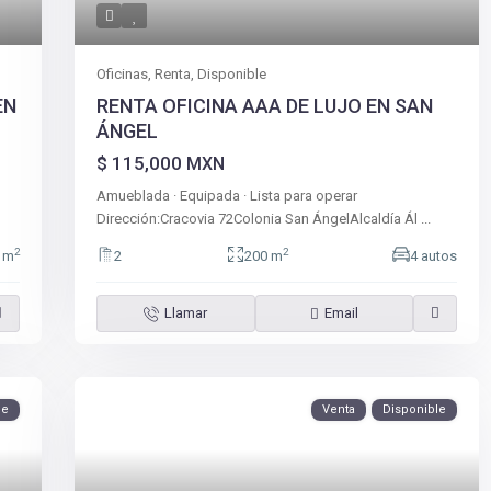
Oficinas
,
Renta
,
Disponible
EN
RENTA OFICINA AAA DE LUJO EN SAN
ÁNGEL
$ 115,000
MXN
Amueblada · Equipada · Lista para operar
Dirección:Cracovia 72Colonia San ÁngelAlcaldía Ál
...
2
2
 m
2
200 m
4 autos
Llamar
Email
le
Venta
Disponible