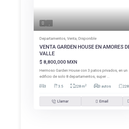
Departamentos
,
Venta
,
Disponible
VENTA GARDEN HOUSE EN AMORES D
VALLE
$ 8,800,000
MXN
Hermoso Garden House con 3 patios privados, en un
edificio de solo 8 departamentos, super
...
2
3
3.5
228 m
3 autos
228
Llamar
Email