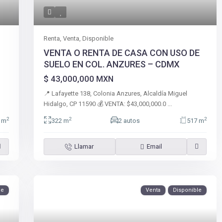
Renta
,
Venta
,
Disponible
VENTA O RENTA DE CASA CON USO DE
SUELO EN COL. ANZURES – CDMX
$ 43,000,000
MXN
📍 Lafayette 138, Colonia Anzures, Alcaldía Miguel
Hidalgo, CP 11590 💰 VENTA: $43,000,000.0
...
2
2
2
 m
322 m
2 autos
517 m
Llamar
Email
le
Venta
Disponible