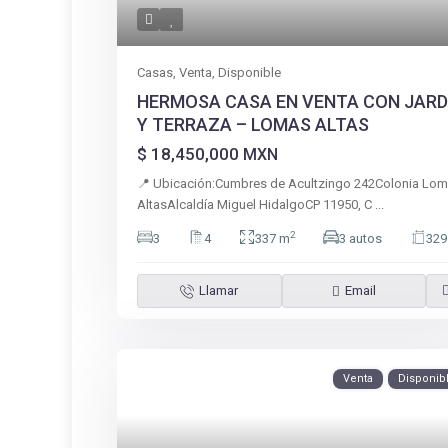
Casas
,
Venta
,
Disponible
HERMOSA CASA EN VENTA CON JARD
Y TERRAZA – LOMAS ALTAS
$ 18,450,000
MXN
📍 Ubicación:Cumbres de Acultzingo 242Colonia Lo
AltasAlcaldía Miguel HidalgoCP 11950, C
...
2
3
4
337 m
3 autos
329
Llamar
Email
Venta
Disponib