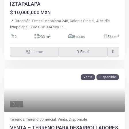
IZTAPALAPA
$ 10,000,000
MXN
📍 Dirección: Ermita Iztapalapa 248, Colonia Sinatel, Alcaldía
Iztapalapa, CDMX CP 09470💲 P
...
2
2
2
233 m
8 autos
564 m
Llamar
Email
Venta
Disponible
Terrenos
,
Terreno comercial
,
Venta
,
Disponible
VENTA – TERRENO PARA DESARROLLADORES