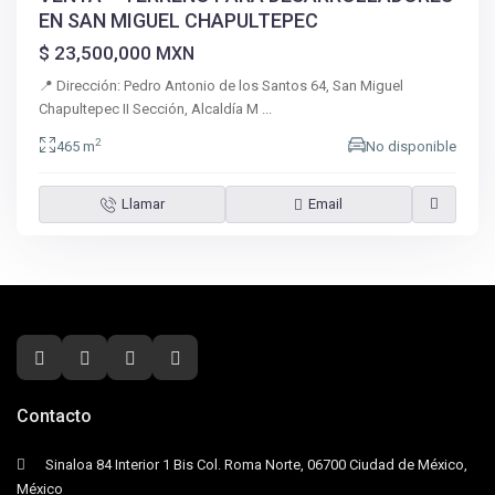
EN SAN MIGUEL CHAPULTEPEC
$ 23,500,000
MXN
📍 Dirección: Pedro Antonio de los Santos 64, San Miguel
Chapultepec II Sección, Alcaldía M
...
2
465 m
No disponible
Llamar
Email
Contacto
Sinaloa 84 Interior 1 Bis Col. Roma Norte, 06700 Ciudad de México,
México